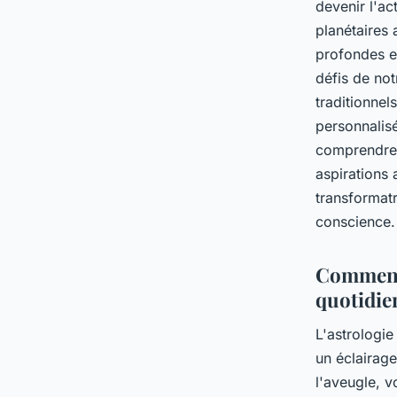
devenir l'ac
planétaires
profondes et
défis de no
traditionnel
personnalis
comprendre 
aspirations 
transformatr
conscience.
Comment 
quotidie
L'astrologi
un éclairage
l'aveugle, v