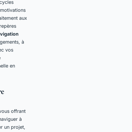
 cycles
 motivations
faitement aux
 repères
vigation
ngements, à
ec vos
e
elle en
re
ous offrant
naviguer à
r un projet,