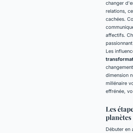
changer d'e
relations, c
cachées. Co
communiquer 
affectifs. C
passionnant
Les influenc
transformat
changement 
dimension n
millénaire v
effrénée, vo
Les étape
planètes
Débuter en a