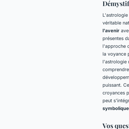
Démystifi
L'astrologi
véritable na
l'avenir
avec
présentes d
l'approche d
la voyance 
l'astrologi
comprendre 
développemen
puissant. Ce
croyances p
peut s'inté
symbolique
Vos quest