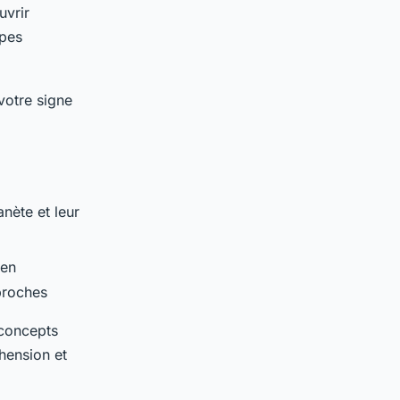
uvrir
apes
votre signe
l
nète et leur
 en
proches
 concepts
hension et