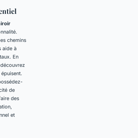
entiel
iroir
nnalité.
 les chemins
 aide à
taux. En
s découvrez
 épuisent.
 possédez-
cité de
aire des
ation,
nnel et