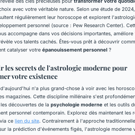
 révèle des clés précieuses pour
transformer votre quotid
 choix avec votre véritable nature. Selon une étude de 202
sultent régulièrement leur horoscope et explorent l'astrolo
veloppement personnel (source : Pew Research Center). Cett
vous accompagne dans vos décisions importantes, améliore
 révèle vos talents cachés. Êtes-vous prêt à découvrir comm
ent catalyser votre
épanouissement personnel
?
r les secrets de l'astrologie moderne pour
mer votre existence
 d'aujourd'hui n'a plus grand-chose à voir avec les horosc
es magazines. Cette discipline millénaire s'est profondémen
 les découvertes de la
psychologie moderne
et les outils d
nt personnel contemporain. Explorez dès maintenant les 
 via ce
lien du site
. Contrairement à l'approche traditionnelle
sur la prédiction d'événements figés, l'astrologie moderne v