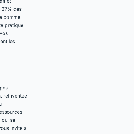
ien
et
4, 37% des
gie comme
e pratique
 vos
ent les
opes
t réinventée
u
ressources
 qui se
ous invite à