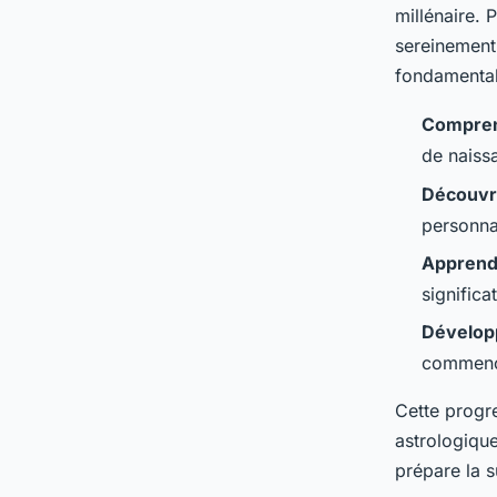
millénaire.
sereinement
fondamental
Comprend
de naissa
Découvri
personna
Apprendr
significa
Développ
commença
Cette progre
astrologiqu
prépare la s