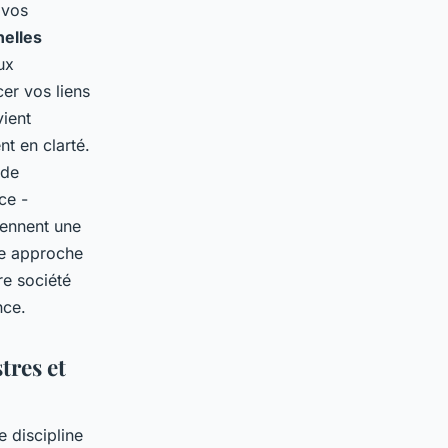
 vos
elles
ux
er vos liens
vient
t en clarté.
 de
ce -
rennent une
te approche
re société
nce.
tres et
e discipline