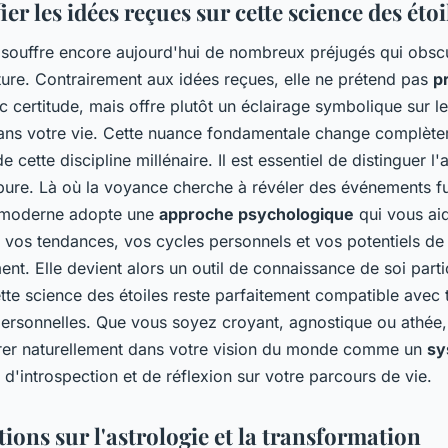
er les idées reçues sur cette science des étoi
e souffre encore aujourd'hui de nombreux préjugés qui obsc
ture. Contrairement aux idées reçues, elle ne prétend pas
p
 certitude, mais offre plutôt un éclairage symbolique sur l
ans votre vie. Cette nuance fondamentale change complèt
e cette discipline millénaire. Il est essentiel de distinguer l'
pure. Là où la voyance cherche à révéler des événements fu
e moderne adopte une
approche psychologique
qui vous ai
vos tendances, vos cycles personnels et vos potentiels de
t. Elle devient alors un outil de connaissance de soi part
tte science des étoiles reste parfaitement compatible avec 
ersonnelles. Que vous soyez croyant, agnostique ou athée, 
grer naturellement dans votre vision du monde comme un
sy
d'introspection et de réflexion sur votre parcours de vie.
ions sur l'astrologie et la transformation