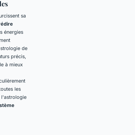
les
urcissent sa
rédire
es énergies
ement
astrologie de
turs précis,
de à mieux
iculièrement
toutes les
l'astrologie
stème