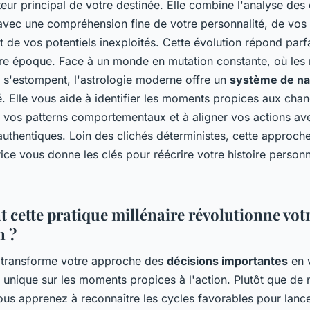
teur principal de votre destinée. Elle combine l'analyse des
 avec une compréhension fine de votre personnalité, de vos
 de vos potentiels inexploités. Cette évolution répond par
tre époque. Face à un monde en mutation constante, où les
s s'estompent, l'astrologie moderne offre un
système de na
é. Elle vous aide à identifier les moments propices aux cha
vos patterns comportementaux et à aligner vos actions av
authentiques. Loin des clichés déterministes, cette approch
ice vous donne les clés pour réécrire votre histoire personn
cette pratique millénaire révolutionne vot
n ?
e transforme votre approche des
décisions importantes
en v
 unique sur les moments propices à l'action. Plutôt que de 
ous apprenez à reconnaître les cycles favorables pour lance