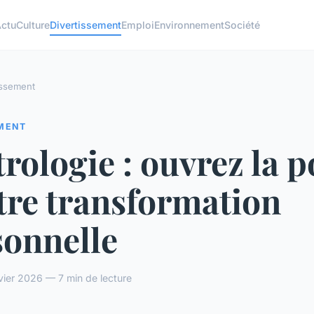
ctu
Culture
Divertissement
Emploi
Environnement
Société
issement
EMENT
trologie : ouvrez la p
tre transformation
sonnelle
vier 2026 — 7 min de lecture