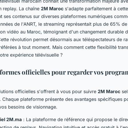
télévisuel marocain connaît une transformation majeure ave
n replay. La chaîne
2M Maroc
s'adapte parfaitement à cette
t ses contenus sur diverses plateformes numériques comm
onnées de l'ANRT, le streaming représentait plus de 65% de 
n vidéo au Maroc, témoignant d'un changement durable 
ette révolution permet désormais aux téléspectateurs de rat
éférées à tout moment. Mais comment cette flexibilité tran
otre expérience télévisuelle ?
eformes officielles pour regarder vos progr
lutions officielles s'offrent à vous pour suivre
2M Maroc
sel
. Chaque plateforme présente des avantages spécifiques p
vos besoins de visionnage.
iciel 2M.ma
: La plateforme de référence qui propose le dire
ection de replays. Navigation intuitive et accès gratuit à l'