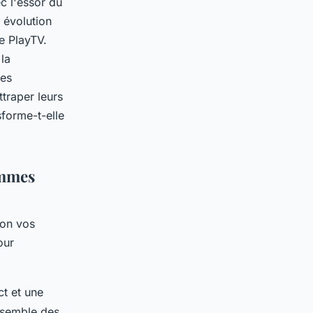
c l'essor du
 évolution
e PlayTV.
la
des
traper leurs
sforme-t-elle
ammes
on vos
our
ct et une
ensemble des