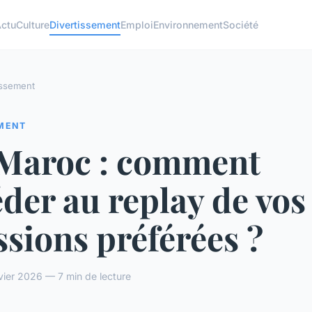
ctu
Culture
Divertissement
Emploi
Environnement
Société
issement
EMENT
Maroc : comment
der au replay de vos
sions préférées ?
vier 2026 — 7 min de lecture