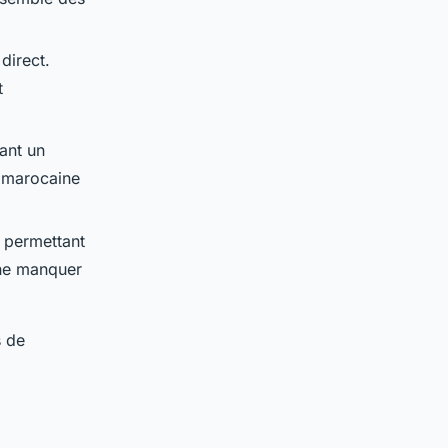
direct.
t
rant un
a marocaine
 permettant
 ne manquer
s de