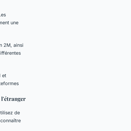
Les
ment une
on 2M, ainsi
ifférentes
 et
teformes
l'étranger
tilisez de
connaître