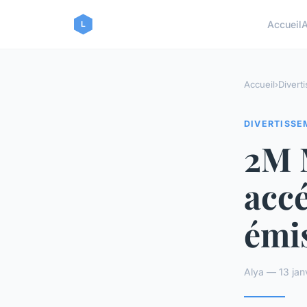
Accueil
A
Accueil
›
Divert
DIVERTISS
2M 
accé
émis
Alya — 13 jan