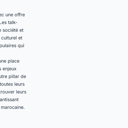
ec une offre
Les talk-
 société et
culturel et
ulaires qui
une place
es enjeux
re pillar de
toutes leurs
rouver leurs
antissant
e marocaine.