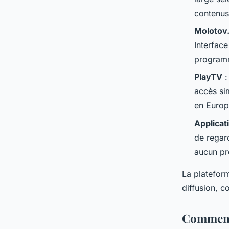
contenus
Molotov.
Interface
programm
PlayTV
:
accès si
en Europ
Applicat
de regar
aucun pr
La platefo
diffusion, c
Comment 