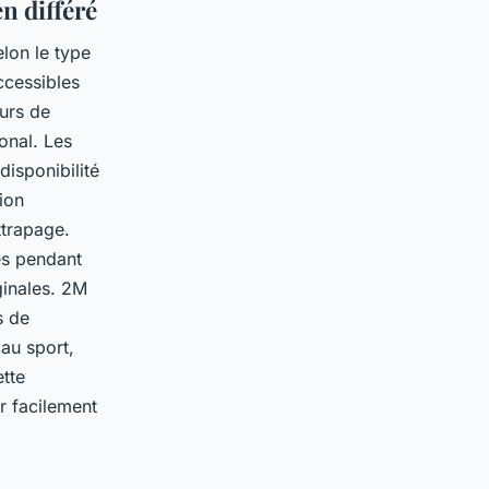
n différé
elon le type
ccessibles
eurs de
onal. Les
isponibilité
ion
ttrapage.
es pendant
ginales. 2M
s de
au sport,
tte
ir facilement