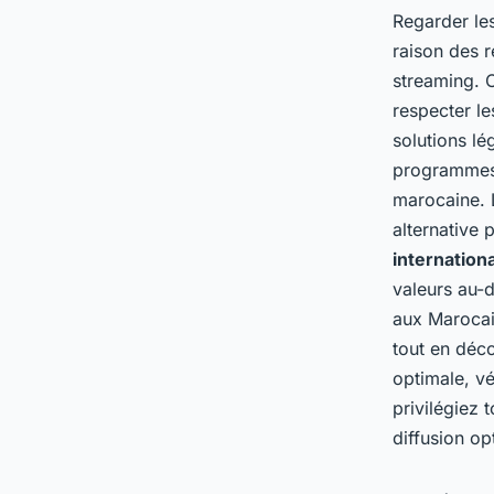
Regarder le
raison des 
streaming. C
respecter le
solutions lé
programmes.
marocaine. L
alternative 
internationa
valeurs au-d
aux Marocain
tout en déco
optimale, vé
privilégiez 
diffusion op