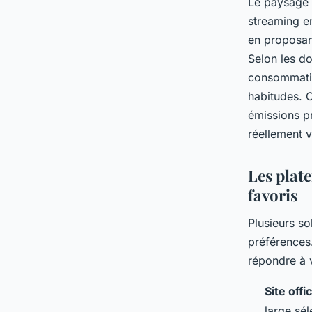
Le paysage 
streaming e
en proposan
Selon les d
consommatio
habitudes. C
émissions pr
réellement v
Les plat
favoris
Plusieurs so
préférences
répondre à 
Site off
large sél