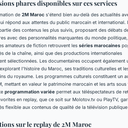
sions phares disponibles sur ces services
mation de
2M Maroc
s'étend bien au-delà des actualités av
qui répond aux attentes du public marocain et international. 
artie des contenus les plus suivis, proposant des débats de
res avec des personnalités marquantes du monde politique, 
Les amateurs de fiction retrouvent les
séries marocaines
pop
ès de la chaîne, ainsi que des productions internationales
nt sélectionnées. Les documentaires occupent également 
explorant l'histoire du Maroc, ses traditions culturelles et l
ns du royaume. Les programmes culturels constituent un aut
M, mettant en valeur le patrimoine marocain et les arts sous 
te
programmation variée
permet aux téléspectateurs de ret
vorites en replay, que ce soit sur Molotov.tv ou PlayTV, gar
ès flexible aux contenus de qualité de la télévision publiqu
tions sur le replay de 2M Maroc