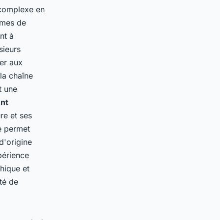
 complexe en
rmes de
nt à
sieurs
der aux
la chaîne
t une
nt
re et ses
le permet
d'origine
périence
hique et
ité de