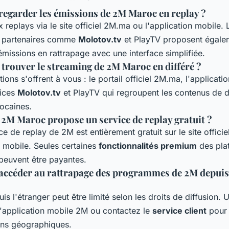
garder les émissions de 2M Maroc en replay ?
replays via le site officiel 2M.ma ou l'application mobile. 
s partenaires comme
Molotov.tv
et PlayTV proposent égale
émissions en rattrapage avec une interface simplifiée.
 trouver le streaming de 2M Maroc en différé ?
tions s'offrent à vous : le portail officiel 2M.ma, l'applicati
vices
Molotov.tv
et PlayTV qui regroupent les contenus de d
ocaines.
 2M Maroc propose un service de replay gratuit ?
ice de replay de 2M est entièrement gratuit sur le site officiel
n mobile. Seules certaines
fonctionnalités premium
des pla
 peuvent être payantes.
ccéder au rattrapage des programmes de 2M depuis 
is l'étranger peut être limité selon les droits de diffusion. U
l'application mobile 2M ou contactez le
service client
pour 
ions géographiques.