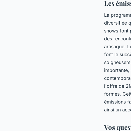
Les émis
La program
diversifiée 
shows font p
des rencont
artistique. 
font le succ
soigneuseme
importante, 
contemporai
l'offre de 2
formes. Cet
émissions fa
ainsi un acc
Vos ques