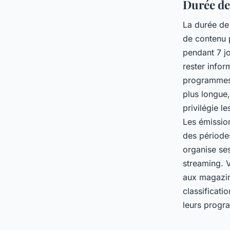
Durée de 
La durée de
de contenu 
pendant 7 jo
rester info
programmes d
plus longue,
privilégie l
Les émissio
des périodes
organise se
streaming. V
aux magazin
classificati
leurs progra