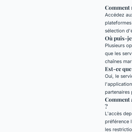
Comment re
Accédez aux 
plateforme
sélection d'
Où puis-je
Plusieurs op
que les ser
chaînes mar
Est-ce que
Oui, le serv
l'applicatio
partenaires
Comment a
?
L'accès depu
préférence 
les restrict